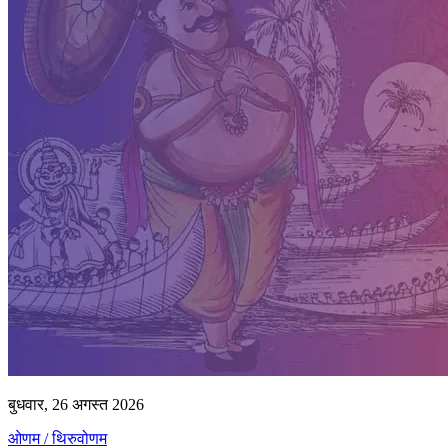
बुधवार, 26 अगस्त 2026
ओणम / थिरुवोणम