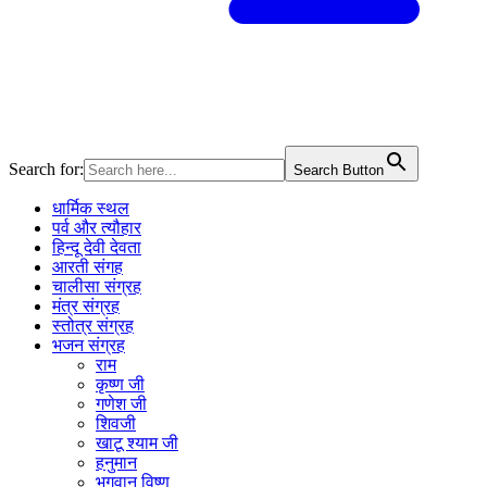
Search for:
Search Button
धार्मिक स्थल
पर्व और त्यौहार
हिन्दू देवी देवता
आरती संगह
चालीसा संग्रह
मंत्र संग्रह
स्तोत्र संग्रह
भजन संग्रह
राम
कृष्ण जी
गणेश जी
शिवजी
खाटू श्याम जी
हनुमान
भगवान विष्णु