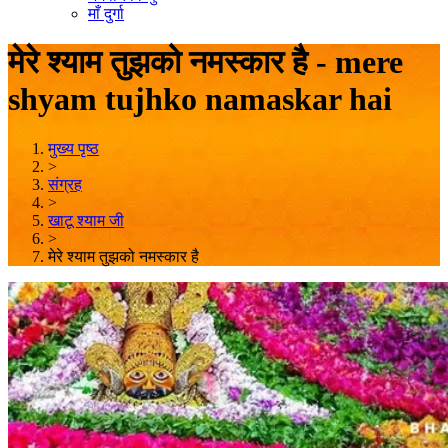
माँ दुर्गा
मेरे श्याम तुझको नमस्कार है - mere
shyam tujhko namaskar hai
मुख्य पृष्ठ
>
संग्रह
>
खाटू श्याम जी
>
मेरे श्याम तुझको नमस्कार है