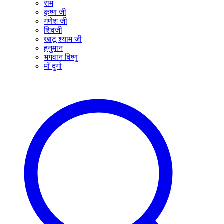
राम
कृष्ण जी
गणेश जी
शिवजी
खाटू श्याम जी
हनुमान
भगवान विष्णु
माँ दुर्गा