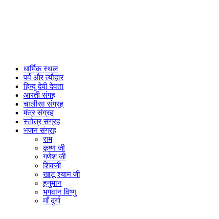
धार्मिक स्थल
पर्व और त्यौहार
हिन्दू देवी देवता
आरती संगह
चालीसा संग्रह
मंत्र संग्रह
स्तोत्र संग्रह
भजन संग्रह
राम
कृष्ण जी
गणेश जी
शिवजी
खाटू श्याम जी
हनुमान
भगवान विष्णु
माँ दुर्गा