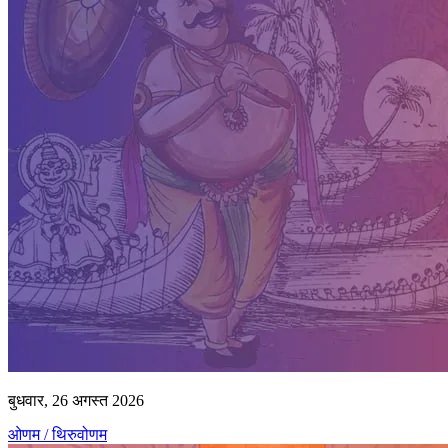
बुधवार, 26 अगस्त 2026
ओणम / थिरुवोणम