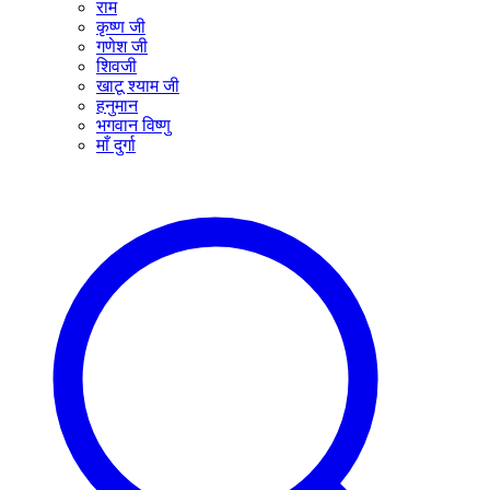
राम
कृष्ण जी
गणेश जी
शिवजी
खाटू श्याम जी
हनुमान
भगवान विष्णु
माँ दुर्गा