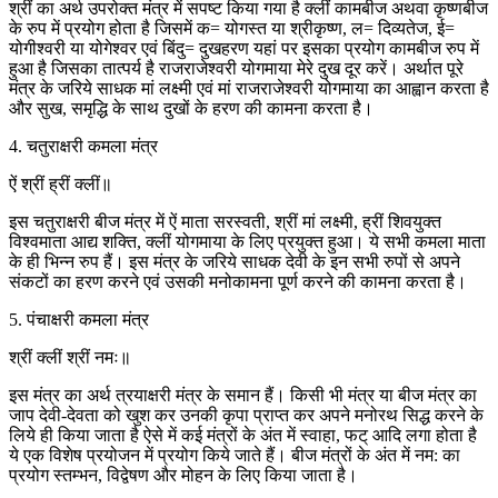
श्रीं का अर्थ उपरोक्त मंत्र में सपष्ट किया गया है क्लीं कामबीज अथवा कृष्णबीज
के रुप में प्रयोग होता है जिसमें क= योगस्त या श्रीकृष्ण, ल= दिव्यतेज, ई=
योगीश्वरी या योगेश्वर एवं बिंदु= दुखहरण यहां पर इसका प्रयोग कामबीज रुप में
हुआ है जिसका तात्पर्य है राजराजेश्वरी योगमाया मेरे दुख दूर करें। अर्थात पूरे
मंत्र के जरिये साधक मां लक्ष्मी एवं मां राजराजेश्वरी योगमाया का आह्वान करता है
और सुख, समृद्धि के साथ दुखों के हरण की कामना करता है।
4. चतुराक्षरी कमला मंत्र
ऐं श्रीं ह्रीं क्लीं॥
इस चतुराक्षरी बीज मंत्र में ऐं माता सरस्वती, श्रीं मां लक्ष्मी, ह्रीं शिवयुक्त
विश्वमाता आद्य शक्ति, क्लीं योगमाया के लिए प्रयुक्त हुआ। ये सभी कमला माता
के ही भिन्न रुप हैं। इस मंत्र के जरिये साधक देवी के इन सभी रुपों से अपने
संकटों का हरण करने एवं उसकी मनोकामना पूर्ण करने की कामना करता है।
5. पंचाक्षरी कमला मंत्र
श्रीं क्लीं श्रीं नमः॥
इस मंत्र का अर्थ त्रयाक्षरी मंत्र के समान हैं। किसी भी मंत्र या बीज मंत्र का
जाप देवी-देवता को खुश कर उनकी कृपा प्राप्त कर अपने मनोरथ सिद्ध करने के
लिये ही किया जाता है ऐसे में कई मंत्रों के अंत में स्वाहा, फट् आदि लगा होता है
ये एक विशेष प्रयोजन में प्रयोग किये जाते हैं। बीज मंत्रों के अंत में नम: का
प्रयोग स्तम्भन, विद्वेषण और मोहन के लिए किया जाता है।