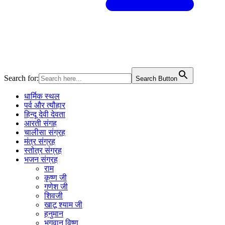
Search for:
Search Button
धार्मिक स्थल
पर्व और त्यौहार
हिन्दू देवी देवता
आरती संगह
चालीसा संग्रह
मंत्र संग्रह
स्तोत्र संग्रह
भजन संग्रह
राम
कृष्ण जी
गणेश जी
शिवजी
खाटू श्याम जी
हनुमान
भगवान विष्णु