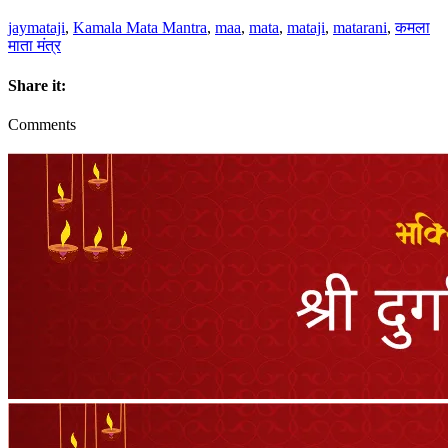
jaymataji
,
Kamala Mata Mantra
,
maa
,
mata
,
mataji
,
matarani
,
कमला
माता मंत्र
Share it:
Comments