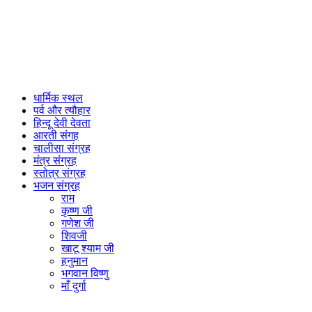
धार्मिक स्थल
पर्व और त्यौहार
हिन्दू देवी देवता
आरती संगह
चालीसा संग्रह
मंत्र संग्रह
स्तोत्र संग्रह
भजन संग्रह
राम
कृष्ण जी
गणेश जी
शिवजी
खाटू श्याम जी
हनुमान
भगवान विष्णु
माँ दुर्गा