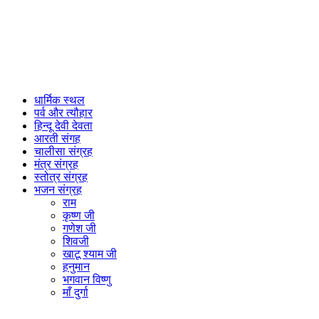
धार्मिक स्थल
पर्व और त्यौहार
हिन्दू देवी देवता
आरती संगह
चालीसा संग्रह
मंत्र संग्रह
स्तोत्र संग्रह
भजन संग्रह
राम
कृष्ण जी
गणेश जी
शिवजी
खाटू श्याम जी
हनुमान
भगवान विष्णु
माँ दुर्गा