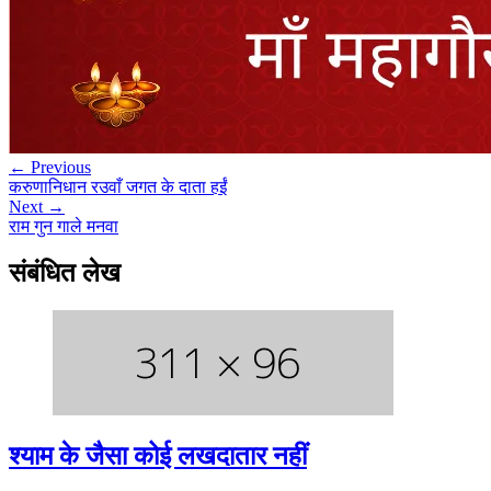
← Previous
करुणानिधान रउवाँ जगत के दाता हईं
Next →
राम गुन गाले मनवा
संबंधित लेख
श्याम के जैसा कोई लखदातार नहीं