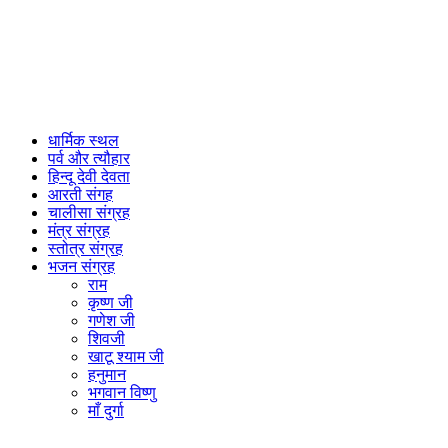
धार्मिक स्थल
पर्व और त्यौहार
हिन्दू देवी देवता
आरती संगह
चालीसा संग्रह
मंत्र संग्रह
स्तोत्र संग्रह
भजन संग्रह
राम
कृष्ण जी
गणेश जी
शिवजी
खाटू श्याम जी
हनुमान
भगवान विष्णु
माँ दुर्गा