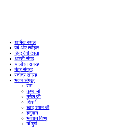
धार्मिक स्थल
पर्व और त्यौहार
हिन्दू देवी देवता
आरती संगह
चालीसा संग्रह
मंत्र संग्रह
स्तोत्र संग्रह
भजन संग्रह
राम
कृष्ण जी
गणेश जी
शिवजी
खाटू श्याम जी
हनुमान
भगवान विष्णु
माँ दुर्गा